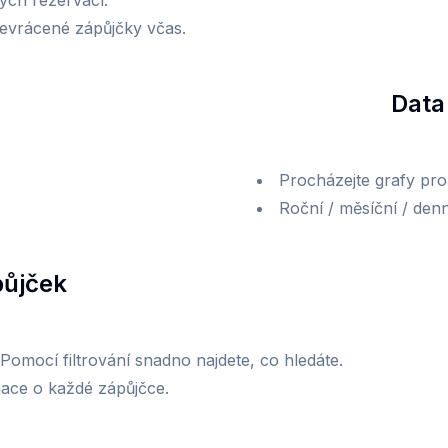
ých rezervací.
evrácené zápůjčky včas.
Data 
Procházejte grafy pro
Roční / měsíční / denní
půjček
Pomocí filtrování snadno najdete, co hledáte.
rmace o každé zápůjčce.