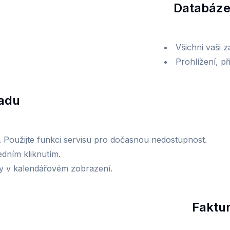
Databáze
Všichni vaši 
Prohlížení, př
ladu
y. Použijte funkci servisu pro dočasnou nedostupnost.
jedním kliknutím.
ky v kalendářovém zobrazení.
Faktu