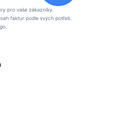
ury pro vaše zákazníky.
bsah faktur podle svých potřeb.
ogo.
ň