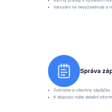
Rychlý přístup k vytváření nov
Varování na nevyzvednuté a n
Správa zá
Zobrazte si všechny zápůjčky. 
K dispozici máte detailní info